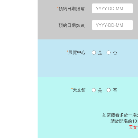
*
預約日期
(首選)
預約日期
(次選)
*
展覽中心
是
否
*
天文館
是
否
如需觀看多於一場
請於開場前1
天文