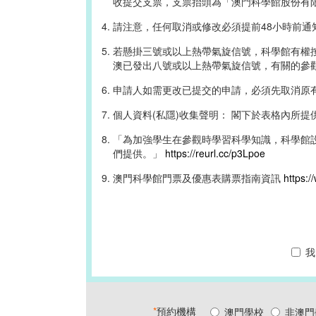
收提交支票，支票抬頭為「澳門科學館股份有
請注意，任何取消或修改必須提前48小時前
若懸掛三號或以上熱帶氣旋信號，科學館有權
澳已發出八號或以上熱帶氣旋信號，有關的參
申請人如需更改已提交的申請，必須先取消原
個人資料(私隱)收集聲明： 閣下於表格內所
「為加強學生在參觀時學習科學知識，科學館
們提供。」
https://reurl.cc/p3Lpoe
澳門科學館門票及優惠表購票指南資訊
https:/
我
*
預約機構
澳門學校
非澳門