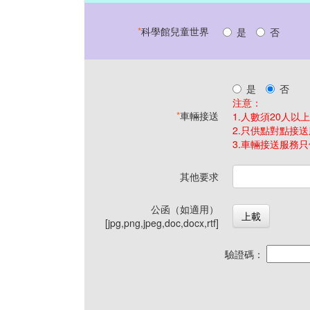
*
科學館兒童世界
是
否
是
否
注意：
*
車輛接送
1.人數須20人以上
2.只供點對點接
3.車輛接送服務
其他要求
公函（如適用）
上載
[jpg,png,jpeg,doc,docx,rtf]
驗證碼：